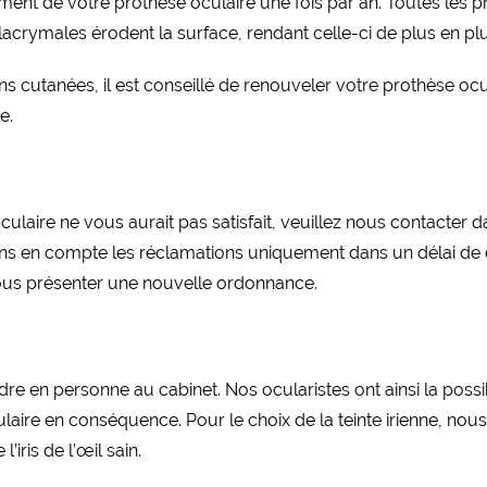
ment de votre prothèse oculaire une fois par an. Toutes les 
 lacrymales érodent la surface, rendant celle-ci de plus en p
ions cutanées, il est conseillé de renouveler votre prothèse o
e.
laire ne vous aurait pas satisfait, veuillez nous contacter d
nons en compte les réclamations uniquement dans un délai de 
ous présenter une nouvelle ordonnance.
re en personne au cabinet. Nos ocularistes ont ainsi la possib
culaire en conséquence. Pour le choix de la teinte irienne, n
’iris de l’œil sain.