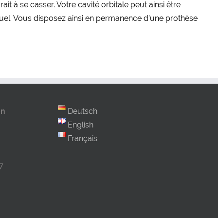
t à se casser. Votre cavité orbitale peut ainsi être
nuel. Vous disposez ainsi en permanence d’une prothèse
en
Deutsch
English
Français
7