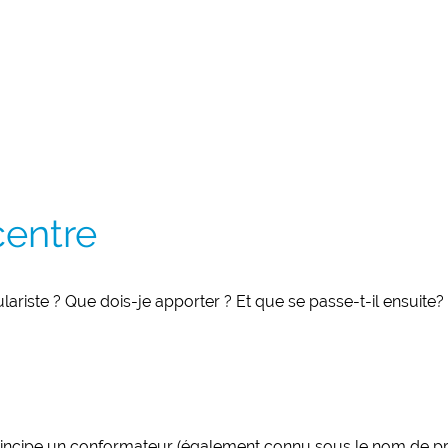
centre
riste ? Que dois-je apporter ? Et que se passe-t-il ensuite?
rincipe un conformateur (également connu sous le nom de pro