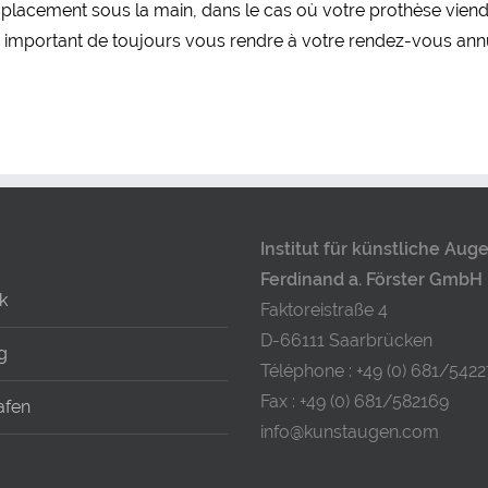
mplacement sous la main, dans le cas où votre prothèse viendrai
c important de toujours vous rendre à votre rendez-vous an
Institut für künstliche Aug
Ferdinand a. Förster GmbH
k
Faktoreistraße 4
D-66111 Saarbrücken
g
Téléphone : +49 (0) 681/5422
Fax : +49 (0) 681/582169
afen
info@kunstaugen.com